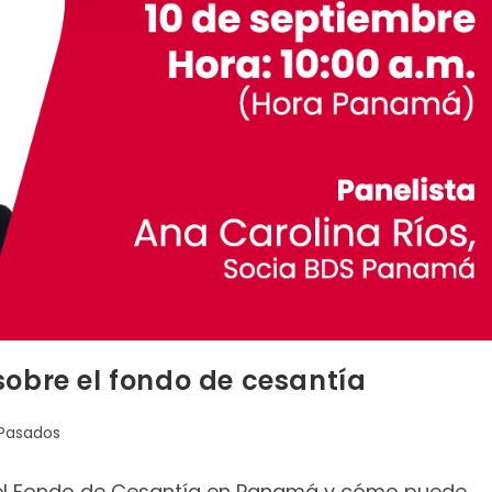
sobre el fondo de cesantía
 Pasados
el Fondo de Cesantía en Panamá y cómo puede